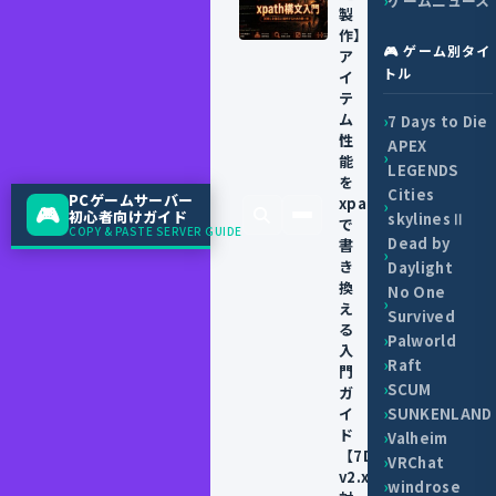
ゲームニュース
製
作】
🎮 ゲーム別タイ
ア
トル
イ
テ
ム
7 Days to Die
性
APEX
能
LEGENDS
を
Cities
PCゲームサーバー
xpath
🎮
初心者向けガイド
skylinesⅡ
キーワードを入力
で
COPY & PASTE SERVER GUIDE
Dead by
書
き
Daylight
換
No One
え
Survived
る
Palworld
入
Raft
門
SCUM
ガ
イ
SUNKENLAND
ド
Valheim
【7DTD
VRChat
v2.x
windrose