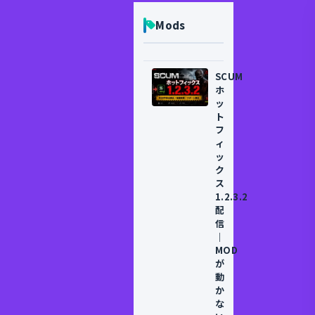
Mods
SCUM
ホ
ッ
ト
フ
ィ
ッ
ク
ス
1.2.3.2
配
信
｜
MOD
が
動
か
な