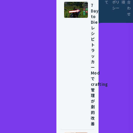
て
ポリ
項
合
7
シー
わ
Days
せ
to
Die：
レ
シ
ピ
ト
ラ
ッ
カ
ー
Mod
で
crafting
管
理
が
劇
的
改
善