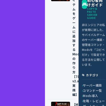
初心者向
イ
🎮
けガイド
テ
COPY &
ム
PASTE
を
SERVER
ゲ
GUIDE
ー
非エンジニアの私
ム
が実際に試した、
に
サバイバルゲーム
追
のサーバー構築・
加
管理者コマンド・
す
る
Modsを「コピペ
Modlet
だけ」で設定でき
の
る方法を公開して
作
います。
り
方
📂 カテゴリ
【7DTD
v2.x
サーバー構築
実
践
コマンド一覧
編】
Mods導入
攻略・レビュー
【Modlet