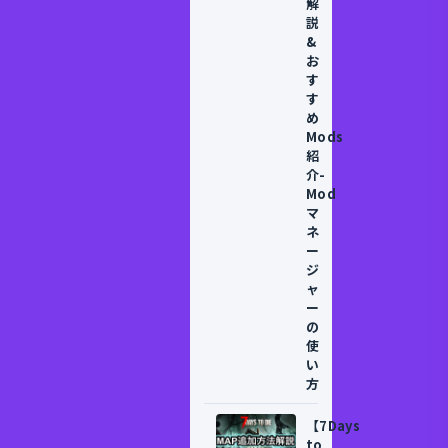
解
説
&
お
す
す
め
Mods
紹
介-
Mod
マ
ネ
ー
ジ
ャ
ー
の
使
い
方
【7Days
to