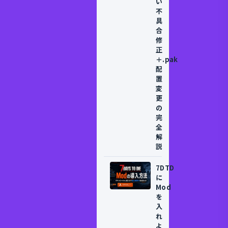
い
不
具
合
修
正
＋.pak
配
置
変
更
の
完
全
解
説
7DTD
に
Mod
を
入
れ
よ