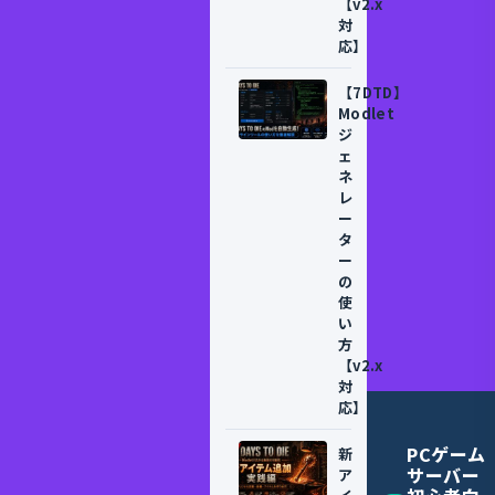
【v2.x
対
応】
【7DTD】
Modlet
ジ
ェ
ネ
レ
ー
タ
ー
の
使
い
方
【v2.x
対
応】
PCゲーム
新
サーバー
ア