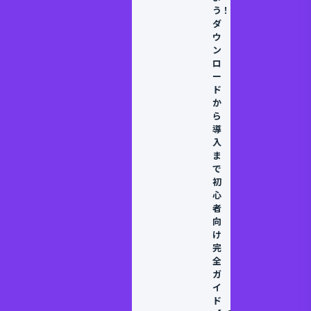
う！
ダ
ウ
ン
ロ
ー
ド
か
ら
導
入
ま
で
初
心
者
向
け
完
全
ガ
イ
ド