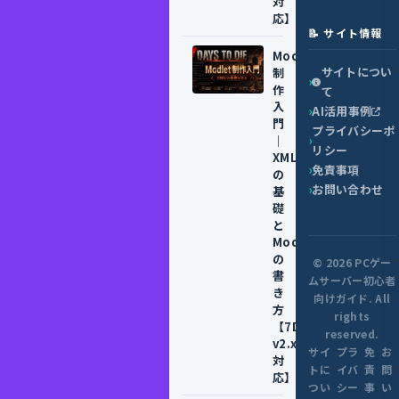
対
応】
📝 サイト情報
Modlet
サイトについ
制
作
て
入
AI活用事例
門
プライバシーポ
｜
リシー
XML
免責事項
の
お問い合わせ
基
礎
と
ModInfo.xml
の
© 2026 PCゲー
書
ムサーバー初心者
き
向けガイド. All
方
rights
【7DTD
reserved.
v2.x
サイ
プラ
免
お
対
トに
イバ
責
問
応】
つい
シー
事
い