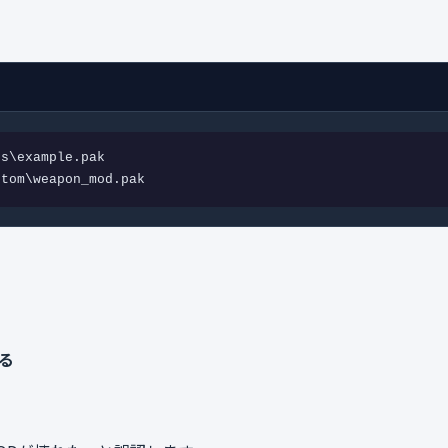
s\example.pak

stom\weapon_mod.pak
る