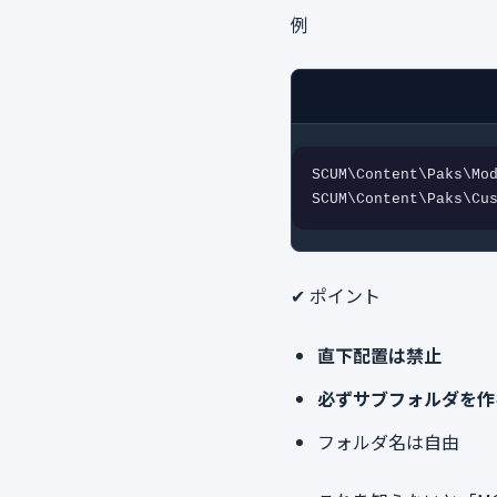
例
SCUM\Content\Paks\Mod
SCUM\Content\Paks\Cu
✔ ポイント
直下配置は禁止
必ずサブフォルダを作
フォルダ名は自由