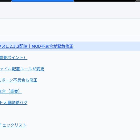
クス1.2.3.2配信｜MOD不具合が緊急修正
重要ポイント）
akファイル配置ルールが変更
スポーン不具合も修正
不具合（重要）
ト大量収納バグ
チェックリスト