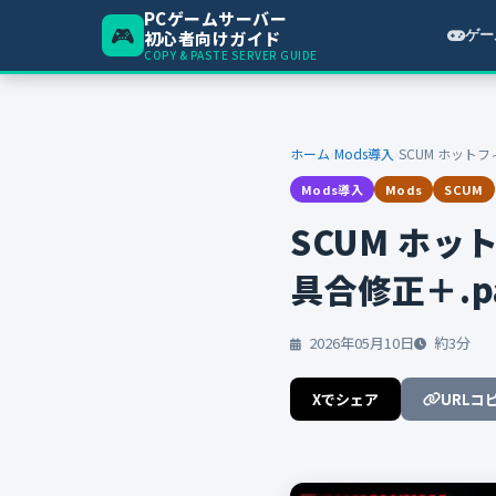
PCゲームサーバー
🎮
初心者向けガイド
ゲー
COPY & PASTE SERVER GUIDE
ホーム
Mods導入
SCUM ホット
キーワードを入力
Mods導入
Mods
SCUM
SCUM ホッ
具合修正＋.
2026年05月10日
約3分
Xでシェア
URLコ