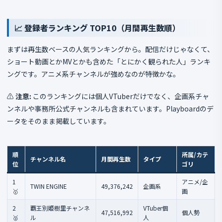
📈 登録者ランキング TOP10（月間再生数順）
まずは再生数ベースの人気ランキングから。配信だけじゃなくて、
ショート動画とかMVとかも含めた「とにかく観られた人」ランキ
ングです。アニメ系チャンネルが強めなのが特徴かな。
⚠️
注意:
このランキングには個人VTuberだけでなく、企画系チャ
ンネルや事務所公式チャンネルも含まれています。Playboardのデ
ータをそのまま掲載しています。
順
所属/カテ
チャンネル名
月間再生数
タイプ
位
ゴリ
1
アニメ/企
TWIN ENGINE
49,376,242
企画系
🥇
画
2
覇王別姫樹里チャンネ
VTuber個
47,516,992
個人勢
🥈
ル
人