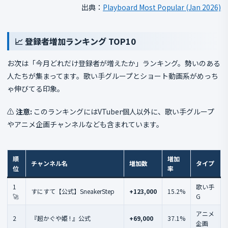
出典：
Playboard Most Popular (Jan 2026)
📈 登録者増加ランキング TOP10
お次は「今月どれだけ登録者が増えたか」ランキング。勢いのある
人たちが集まってます。歌い手グループとショート動画系がめっち
ゃ伸びてる印象。
⚠️
注意:
このランキングにはVTuber個人以外に、歌い手グループ
やアニメ企画チャンネルなども含まれています。
順
増加
チャンネル名
増加数
タイプ
位
率
1
歌い手
すにすて【公式】SneakerStep
+123,000
15.2%
🚀
G
アニメ
2
『超かぐや姫 ! 』公式
+69,000
37.1%
企画