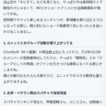
加上位の「すにすて」などを見てると、やっぱり今は長時間ライブ
配信だけじゃなくて、MVとかショートアニメとか企画動画系が強
いですね。
短時間でサクッと楽しめるコンテンツが、新規層を取り込む入り口
になってる感じ。個人的にもショート動画見て気になった人を追い
かけることあるし。
2. ユニットとかグループ活動が盛り上がってる
ChroNoiR（叶×葛葉）が再生数上位に入ってたり、FLOW GLOW
のメンバーが登録者伸ばしてたりと、やっぱり「関係性」とか「グ
ループとしての物語」がファンを引きつける要素になってる感じが
しますね。
個人の魅力ももちろん大事だけど、ユニットでのコラボ配信も盛り
上がりますよね。
3. 古参・ベテラン勢はスパチャで安定収益
スパチャランキング見ると、甲斐田晴さん、ぷこらさん、加賀美ハ