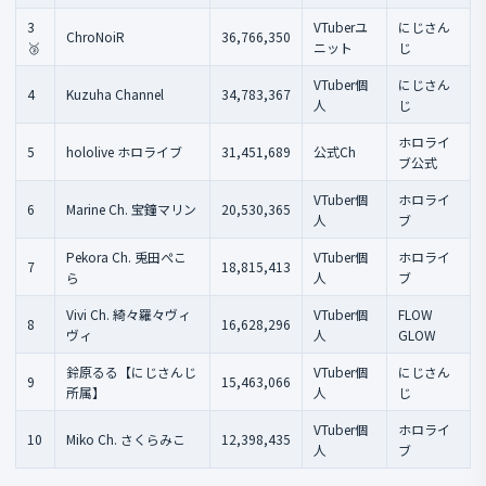
3
VTuberユ
にじさん
ChroNoiR
36,766,350
🥉
ニット
じ
VTuber個
にじさん
4
Kuzuha Channel
34,783,367
人
じ
ホロライ
5
hololive ホロライブ
31,451,689
公式Ch
ブ公式
VTuber個
ホロライ
6
Marine Ch. 宝鐘マリン
20,530,365
人
ブ
Pekora Ch. 兎田ぺこ
VTuber個
ホロライ
7
18,815,413
ら
人
ブ
Vivi Ch. 綺々羅々ヴィ
VTuber個
FLOW
8
16,628,296
ヴィ
人
GLOW
鈴原るる【にじさんじ
VTuber個
にじさん
9
15,463,066
所属】
人
じ
VTuber個
ホロライ
10
Miko Ch. さくらみこ
12,398,435
人
ブ