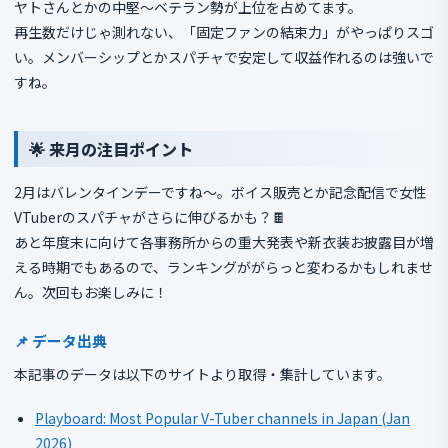
ヤトさんとかの中堅〜ベテラン勢が上位を占めてます。
再生数だけじゃ測れない、「固定ファンの結束力」がやっぱりスゴ
い。メンバーシップとかスパチャで安定して収益作れるのは強いで
すね。
🌟 来月の注目ポイント
2月はバレンタインデーですね〜。ボイス販売とか記念配信で女性
VTuberのスパチャがさらに伸びるかも？🍫
あと年度末に向けて各事務所からの重大発表や新衣装お披露目が増
える時期でもあるので、ランキングががらっと変わるかもしれませ
ん。次回もお楽しみに！
📌 データ出典
本記事のデータは以下のサイトより取得・集計しています。
Playboard: Most Popular V-Tuber channels in Japan (Jan
2026)