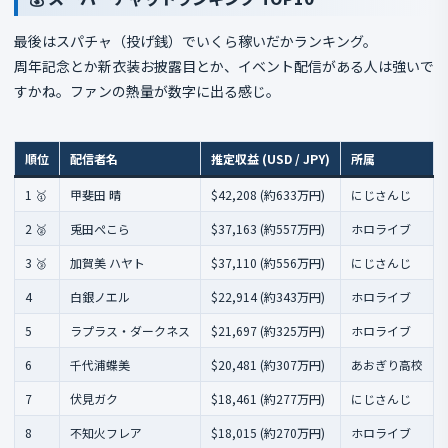
最後はスパチャ（投げ銭）でいくら稼いだかランキング。
周年記念とか新衣装お披露目とか、イベント配信がある人は強いで
すかね。ファンの熱量が数字に出る感じ。
順位
配信者名
推定収益 (USD / JPY)
所属
1 🥇
甲斐田 晴
$42,208 (約633万円)
にじさんじ
2 🥈
兎田ぺこら
$37,163 (約557万円)
ホロライブ
3 🥉
加賀美 ハヤト
$37,110 (約556万円)
にじさんじ
4
白銀ノエル
$22,914 (約343万円)
ホロライブ
5
ラプラス・ダークネス
$21,697 (約325万円)
ホロライブ
6
千代浦蝶美
$20,481 (約307万円)
あおぎり高校
7
伏見ガク
$18,461 (約277万円)
にじさんじ
8
不知火フレア
$18,015 (約270万円)
ホロライブ