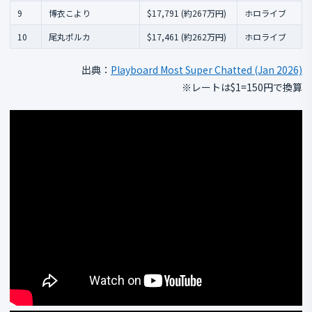
9
博衣こより
$17,791 (約267万円)
ホロライブ
10
尾丸ポルカ
$17,461 (約262万円)
ホロライブ
出典：
Playboard Most Super Chatted (Jan 2026)
※レートは$1=150円で換算