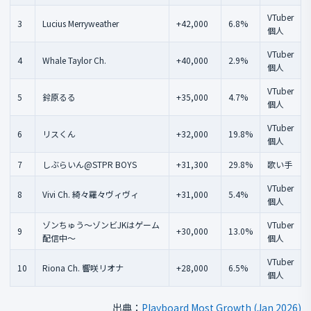
VTuber
3
Lucius Merryweather
+42,000
6.8%
個人
VTuber
4
Whale Taylor Ch.
+40,000
2.9%
個人
VTuber
5
鈴原るる
+35,000
4.7%
個人
VTuber
6
リスくん
+32,000
19.8%
個人
7
しぶらいん@STPR BOYS
+31,300
29.8%
歌い手
VTuber
8
Vivi Ch. 綺々羅々ヴィヴィ
+31,000
5.4%
個人
ゾンちゅう〜ゾンビJKはゲーム
VTuber
9
+30,000
13.0%
配信中〜
個人
VTuber
10
Riona Ch. 響咲リオナ
+28,000
6.5%
個人
出典：
Playboard Most Growth (Jan 2026)