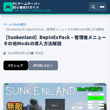
PCゲームサーバー
🎮
初心者向けガイド
COPY & PASTE SERVER GUIDE
ホーム
Mods導入
【Sunkenland】BepInExPack – 管理者メニューその他Modsの導入方法解説
【Sunkenland】BepInExPack – 管理者メニュー
キーワードを入力
その他Modsの導入方法解説
2023年09月13日
約4分
Xでシェア
URLコピー